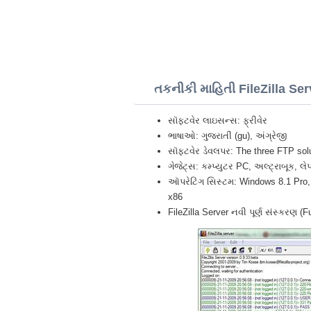
તકનીકી માહિતી FileZilla Ser
સૉફ્ટવેર લાઇસન્સ: ફ્રીવેર
ભાષાઓ: ગુજરાતીં (gu), અંગ્રેજી
સૉફ્ટવેર ડેવલપર: The three FTP sol
ગેજેટ્સ: કમ્પ્યુટર PC, અલ્ટ્રાબૂક, 
ઑપરેટિંગ સિસ્ટમ: Windows 8.1 Pro, 
x86
FileZilla Server નવી પૂર્ણ સંસ્કરણ (F