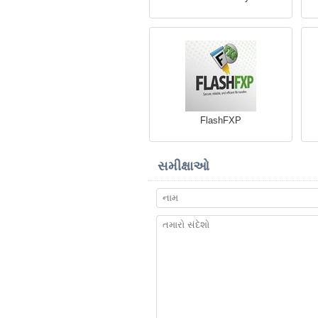
FlashFXP
સમીક્ષાઓ