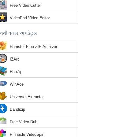
Free Video Cutter
VideoPad Video Editor
નવીનતમ અપડેટ્સ
Hamster Free ZIP Archiver
IZArc
HaoZip
WinAce
Universal Extractor
Bandizip
Free Video Dub
Pinnacle VideoSpin