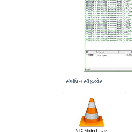
સંબંધિત સૉફ્ટવેર
VLC Media Player