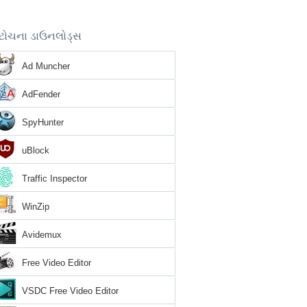
ટોચના ડાઉનલોડ્સ
Ad Muncher
AdFender
SpyHunter
uBlock
Traffic Inspector
WinZip
Avidemux
Free Video Editor
VSDC Free Video Editor