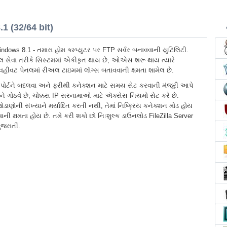
1 (32/64 bit)
Windows 8.1 - તમારા હોમ કમ્પ્યુટર પર FTP સર્વર બનાવવાની યુટિલિટી.
ેબલ સેવા તરીકે સિસ્ટમમાં એકીકૃત થાય છે, ઓએસ શરૂ થાય ત્યારે
 વહીવટ પેનલમાં રીઅલ ટાઇમમાં લૉગ્સ બતાવવાની ક્ષમતા શામેલ છે.
ને પોર્ટને બદલવા અને ફરીથી કનેક્શન માટે સમય સેટ કરવાની મંજૂરી આપે
ને ગોઠવે છે, ચોક્કસ IP સરનામાઓ માટે ઍક્સેસ નિયમો સેટ કરે છે.
ાણોની સંખ્યાને મર્યાદિત કરતી નથી, તેમાં નિષ્ક્રિય કનેક્શન મોડ હોય
ની ક્ષમતા હોય છે. તમે કરી શકો છો નિઃશુલ્ક ડાઉનલોડ FileZilla Server
જરાતીં.