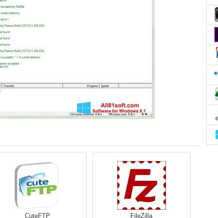
CuteFTP
FileZilla