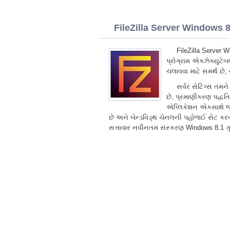
FileZilla Server Windows 8.
FileZilla Server 
પ્રોગ્રામ એક્ઝેક્યુટ
ચલાવવા માટે સમર્થ છે,
સર્વર સેટિંગ્સ તમ
છે, પ્રમાણીકરણ પદ્ધતિ
એપ્લિકેશન એકસાથે જોડ
છે અને બેન્ડવિડ્થ ચેનલની પહોળાઈ સેટ કરવા
સત્તાવાર નવીનતમ સંસ્કરણ Windows 8.1 ગુ