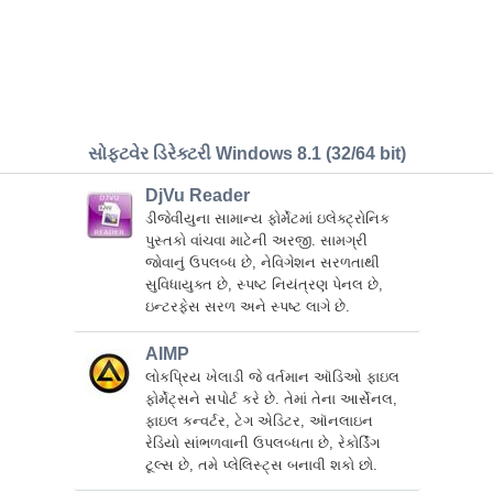
સોફ્ટવેર ડિરેક્ટરી Windows 8.1 (32/64 bit)
DjVu Reader
ડીજેવીયુના સામાન્ય ફોર્મેટમાં ઇલેક્ટ્રોનિક
પુસ્તકો વાંચવા માટેની અરજી. સામગ્રી
જોવાનું ઉપલબ્ધ છે, નેવિગેશન સરળતાથી
સુવિધાયુક્ત છે, સ્પષ્ટ નિયંત્રણ પેનલ છે,
ઇન્ટરફેસ સરળ અને સ્પષ્ટ લાગે છે.
AIMP
લોકપ્રિય ખેલાડી જે વર્તમાન ઑડિઓ ફાઇલ
ફોર્મેટ્સને સપોર્ટ કરે છે. તેમાં તેના આર્સેનલ,
ફાઇલ કન્વર્ટર, ટેગ એડિટર, ઑનલાઇન
રેડિયો સાંભળવાની ઉપલબ્ધતા છે, રેકોર્ડિંગ
ટૂલ્સ છે, તમે પ્લેલિસ્ટ્સ બનાવી શકો છો.