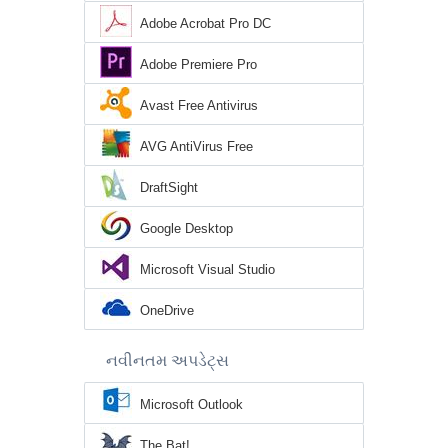
Adobe Acrobat Pro DC
Adobe Premiere Pro
Avast Free Antivirus
AVG AntiVirus Free
DraftSight
Google Desktop
Microsoft Visual Studio
OneDrive
નવીનતમ અપડેટ્સ
Microsoft Outlook
The Bat!