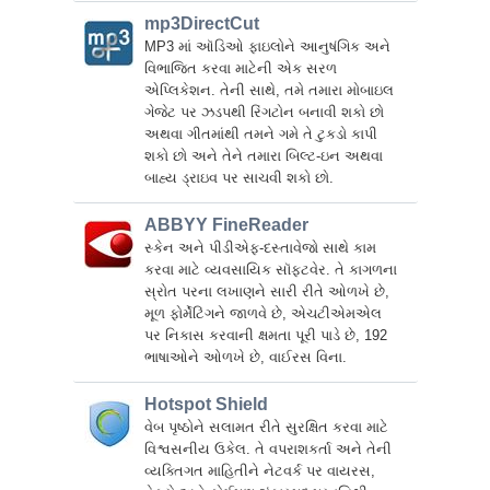
mp3DirectCut
MP3 માં ઑડિઓ ફાઇલોને આનુષંગિક અને
વિભાજિત કરવા માટેની એક સરળ
એપ્લિકેશન. તેની સાથે, તમે તમારા મોબાઇલ
ગેજેટ પર ઝડપથી રિંગટોન બનાવી શકો છો
અથવા ગીતમાંથી તમને ગમે તે ટુકડો કાપી
શકો છો અને તેને તમારા બિલ્ટ-ઇન અથવા
બાહ્ય ડ્રાઇવ પર સાચવી શકો છો.
ABBYY FineReader
સ્કેન અને પીડીએફ-દસ્તાવેજો સાથે કામ
કરવા માટે વ્યવસાયિક સૉફ્ટવેર. તે કાગળના
સ્રોત પરના લખાણને સારી રીતે ઓળખે છે,
મૂળ ફોર્મેટિંગને જાળવે છે, એચટીએમએલ
પર નિકાસ કરવાની ક્ષમતા પૂરી પાડે છે, 192
ભાષાઓને ઓળખે છે, વાઈરસ વિના.
Hotspot Shield
વેબ પૃષ્ઠોને સલામત રીતે સુરક્ષિત કરવા માટે
વિશ્વસનીય ઉકેલ. તે વપરાશકર્તા અને તેની
વ્યક્તિગત માહિતીને નેટવર્ક પર વાયરસ,