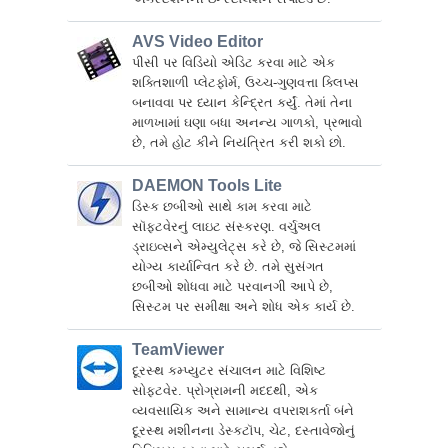
AVS Video Editor
પીસી પર વિડિયો એડિટ કરવા માટે એક
શક્તિશાળી પ્લેટફોર્મ, ઉચ્ચ-ગુણવત્તા ક્લિપ્સ
બનાવવા પર ધ્યાન કેન્દ્રિત કર્યું. તેમાં તેના
માળખામાં ઘણા બધા અનન્ય ગાળકો, પ્રભાવો
છે, તમે હોટ કીને નિયંત્રિત કરી શકો છો.
DAEMON Tools Lite
ડિસ્ક છબીઓ સાથે કામ કરવા માટે
સૉફ્ટવેરનું લાઇટ સંસ્કરણ. વર્ચુઅલ
ડ્રાઇવ્સને એમ્યુલેટ્સ કરે છે, જે સિસ્ટમમાં
યોગ્ય કાર્યાન્વિત કરે છે. તમે સુસંગત
છબીઓ શોધવા માટે પરવાનગી આપે છે,
સિસ્ટમ પર સમીક્ષા અને શોધ એક કાર્ય છે.
TeamViewer
દૂરસ્થ કમ્પ્યુટર સંચાલન માટે વિશિષ્ટ
સોફ્ટવેર. પ્રોગ્રામની મદદથી, એક
વ્યવસાયિક અને સામાન્ય વપરાશકર્તા બંને
દૂરસ્થ મશીનના ડેસ્કટૉપ, ચેટ, દસ્તાવેજોનું