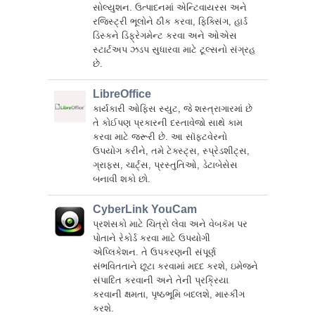
સોલ્યુશન. ઉત્પાદનમાં એન્ટિવાયરસ અને
રજિસ્ટ્રી ભૂલોને ઠીક કરવા, ફિક્સિંગ, હાર્ડ
ડિસ્કને ડિફ્રેગમેન્ટ કરવા અને ઓએસ
સ્ટાર્ટઅપ ઝડપ સુધારવા માટે ટૂલ્સનો સંગ્રહ
છે.
LibreOffice
કાર્યકારી ઓફિસ સ્યુટ, જે શસ્ત્રાગારમાં છે
તે કોઈપણ પ્રકારની દસ્તાવેજો સાથે કામ
કરવા માટે જરૂરી છે. આ સૉફ્ટવેરનો
ઉપયોગ કરીને, તમે ટેક્સ્ટ્સ, સ્પ્રેડશીટ્સ,
ગ્રાફ્સ, ચાર્ટ્સ, પ્રસ્તુતિઓ, ડેટાબેસેસ
બનાવી શકો છો.
CyberLink YouCam
પ્રશંસકો માટે ચિત્રો લેવા અને વેબકૅમ પર
પોતાને રેકોર્ડ કરવા માટે ઉપયોગી
એપ્લિકેશન. તે ઉપકરણની સંપૂર્ણ
સંભવિતતાને છૂટા કરવામાં મદદ કરશે, ઇમેજને
સંપાદિત કરવાની અને તેની પ્રક્રિયા
કરવાની ક્ષમતા, પૃષ્ઠભૂમિ બદલશે, માસ્કીંગ
કરશે.