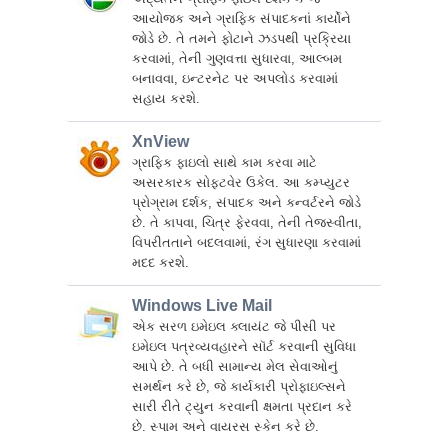
આયોજક અને ગ્રાફિક સંપાદકનાં કાર્યોને
જોડે છે. તે તમને ફોટાને ઝડપથી પ્રક્રિયા
કરવામાં, તેની ગુણવત્તા સુધારવા, આલ્બમ
બનાવવા, ઇન્ટરનેટ પર અપલોડ કરવામાં
સહાય કરશે.
XnView
ગ્રાફિક ફાઇલો સાથે કામ કરવા માટે
અસરકારક સોફ્ટવેર ઉકેલ. આ કમ્પ્યુટર
પ્રોગ્રામ દર્શક, સંપાદક અને કન્વર્ટરને જોડે
છે. તે કાપવા, ચિત્ર ફેરવવા, તેની તેજસ્વીતા,
વિપરીતતાને બદલવામાં, રંગ સુધારણા કરવામાં
મદદ કરશે.
Windows Live Mail
એક સરળ ઇમેઇલ ક્લાયંટ જે પીસી પર
ઇમેઇલ પત્રવ્યવહારને સૉર્ટ કરવાની સુવિધા
આપે છે. તે બધી સામાન્ય મેલ સેવાઓનું
સમર્થન કરે છે, જે કાર્યકારી પ્રોફાઇલ્સને
સારી રીતે ટ્યુન કરવાની ક્ષમતા પ્રદાન કરે
છે. સ્પામ અને વાયરસ સ્કેન કરે છે.