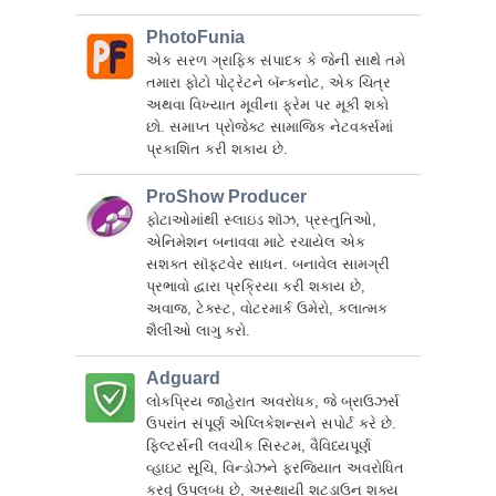
PhotoFunia
એક સરળ ગ્રાફિક સંપાદક કે જેની સાથે તમે
તમારા ફોટો પોટ્રેટને બૅન્કનોટ, એક ચિત્ર
અથવા વિખ્યાત મૂવીના ફ્રેમ પર મૂકી શકો
છો. સમાપ્ત પ્રોજેક્ટ સામાજિક નેટવર્ક્સમાં
પ્રકાશિત કરી શકાય છે.
ProShow Producer
ફોટાઓમાંથી સ્લાઇડ શૉઝ, પ્રસ્તુતિઓ,
એનિમેશન બનાવવા માટે રચાયેલ એક
સશક્ત સૉફ્ટવેર સાધન. બનાવેલ સામગ્રી
પ્રભાવો દ્વારા પ્રક્રિયા કરી શકાય છે,
અવાજ, ટેક્સ્ટ, વોટરમાર્ક ઉમેરો, કલાત્મક
શૈલીઓ લાગુ કરો.
Adguard
લોકપ્રિય જાહેરાત અવરોધક, જે બ્રાઉઝર્સ
ઉપરાંત સંપૂર્ણ એપ્લિકેશન્સને સપોર્ટ કરે છે.
ફિલ્ટર્સની લવચીક સિસ્ટમ, વૈવિધ્યપૂર્ણ
વ્હાઇટ સૂચિ, વિન્ડોઝને ફરજિયાત અવરોધિત
કરવું ઉપલબ્ધ છે, અસ્થાયી શટડાઉન શક્ય