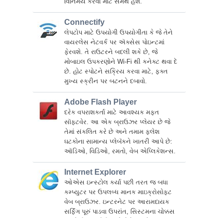
વિનિમય કરવા માટે સમર્થ હશે.
Connectify
લેપટોપ માટે ઉપયોગી ઉપયોગીતા કે જે તેને
વાયરલેસ નેટવર્ક પર ઍક્સેસ પોઇન્ટમાં
ફેરવશે. તે રાઉટરને બદલી શકે છે, જે
મોબાઇલ ઉપકરણોને Wi-Fi થી કનેક્ટ થવા દે
છે. હોટ સ્પોટને સક્રિય કરવા માટે, ફક્ત
મુખ્ય સ્ક્રીન પર બટનને દબાવો.
Adobe Flash Player
દરેક વપરાશકર્તા માટે આવશ્યક મફત
સૉફ્ટવેર. આ એક બ્રાઉઝર પ્લેયર છે જે
તેમાં સંકલિત કરે છે અને તમામ ફ્લેશ
ઘટકોના સામાન્ય પ્લેબૅકને ખાતરી આપે છે:
ઑડિઓ, વિડિઓ, રમતો, વેબ એપ્લિકેશન્સ.
Internet Explorer
ઓએસ ઇન્સ્ટોલ કર્યા પછી તરત જ બધા
કમ્પ્યુટર પર ઉપલબ્ધ માનક માઇક્રોસોફ્ટ
વેબ બ્રાઉઝર. ઇન્ટરનેટ પર આરામદાયક
સર્ફિંગ પૂરું પાડવા ઉપરાંત, સિસ્ટમના ચોક્કસ