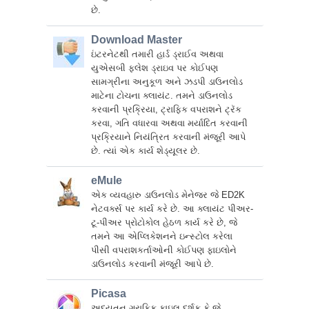
છે.
Download Master
ઇંટરનેટથી તમારી હાર્ડ ડ્રાઈવ અથવા
યુએસબી ફ્લેશ ડ્રાઇવ પર કોઈપણ
સામગ્રીના અનુકૂળ અને ઝડપી ડાઉનલોડ
માટેના ટોચના ક્લાયંટ. તમને ડાઉનલોડ
કરવાની પ્રક્રિયા, ટ્રાફિક વપરાશને ટ્રૅક
કરવા, ગતિ વધારવા અથવા મર્યાદિત કરવાની
પ્રક્રિયાને નિયંત્રિત કરવાની મંજૂરી આપે
છે. ત્યાં એક કાર્ય શેડ્યૂલર છે.
eMule
એક વ્યવહારુ ડાઉનલોડ મેનેજર જે ED2K
નેટવર્ક્સ પર કાર્ય કરે છે. આ ક્લાયંટ પીઅર-
ટૂ-પીઅર પ્રોટોકોલ હેઠળ કાર્ય કરે છે, જે
તમને આ એપ્લિકેશનને ઇન્સ્ટોલ કરેલા
પીસી વપરાશકર્તાઓની કોઈપણ ફાઇલોને
ડાઉનલોડ કરવાની મંજૂરી આપે છે.
Picasa
અદ્યતન ગ્રાફિક ફાઇલ દર્શક કે જે