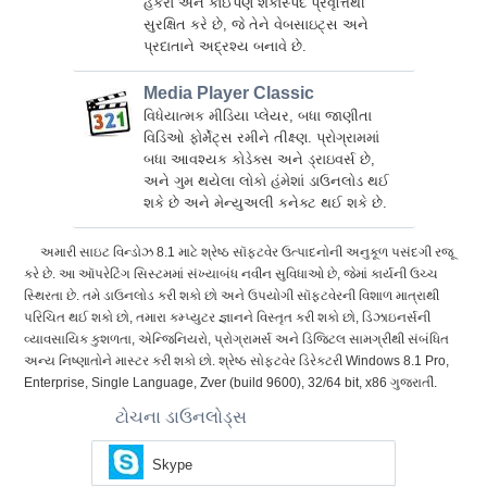
હેકરો અને કોઈપણ શંકાસ્પદ પ્રવૃત્તિથી
સુરક્ષિત કરે છે, જે તેને વેબસાઇટ્સ અને
પ્રદાતાને અદ્રશ્ય બનાવે છે.
Media Player Classic
વિધેયાત્મક મીડિયા પ્લેયર, બધા જાણીતા
વિડિઓ ફોર્મેટ્સ રમીને તીક્ષ્ણ. પ્રોગ્રામમાં
બધા આવશ્યક કોડેક્સ અને ડ્રાઇવર્સ છે,
અને ગુમ થયેલા લોકો હંમેશાં ડાઉનલોડ થઈ
શકે છે અને મેન્યુઅલી કનેક્ટ થઈ શકે છે.
અમારી સાઇટ વિન્ડોઝ 8.1 માટે શ્રેષ્ઠ સૉફ્ટવેર ઉત્પાદનોની અનુકૂળ પસંદગી રજૂ
કરે છે. આ ઑપરેટિંગ સિસ્ટમમાં સંખ્યાબંધ નવીન સુવિધાઓ છે, જેમાં કાર્યની ઉચ્ચ
સ્થિરતા છે. તમે ડાઉનલોડ કરી શકો છો અને ઉપયોગી સૉફ્ટવેરની વિશાળ માત્રાથી
પરિચિત થઈ શકો છો, તમારા કમ્પ્યુટર જ્ઞાનને વિસ્તૃત કરી શકો છો, ડિઝાઇનર્સની
વ્યાવસાયિક કુશળતા, એન્જિનિયરો, પ્રોગ્રામર્સ અને ડિજિટલ સામગ્રીથી સંબંધિત
અન્ય નિષ્ણાતોને માસ્ટર કરી શકો છો. શ્રેષ્ઠ સોફ્ટવેર ડિરેક્ટરી Windows 8.1 Pro,
Enterprise, Single Language, Zver (build 9600), 32/64 bit, x86 ગુજરાતીં.
ટોચના ડાઉનલોડ્સ
Skype