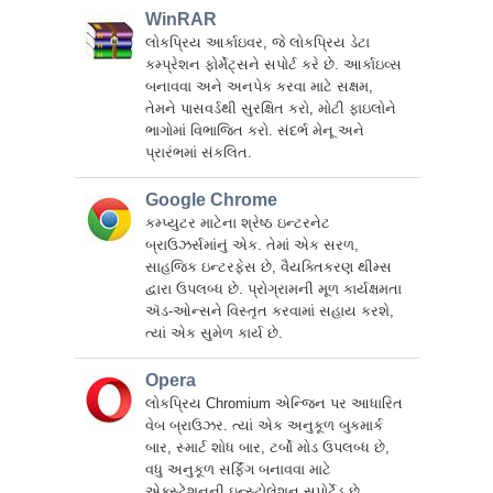
WinRAR
લોકપ્રિય આર્કાઇવર, જે લોકપ્રિય ડેટા
કમ્પ્રેશન ફોર્મેટ્સને સપોર્ટ કરે છે. આર્કાઇવ્સ
બનાવવા અને અનપેક કરવા માટે સક્ષમ,
તેમને પાસવર્ડથી સુરક્ષિત કરો, મોટી ફાઇલોને
ભાગોમાં વિભાજિત કરો. સંદર્ભ મેનૂ અને
પ્રારંભમાં સંકલિત.
Google Chrome
કમ્પ્યુટર માટેના શ્રેષ્ઠ ઇન્ટરનેટ
બ્રાઉઝર્સમાંનું એક. તેમાં એક સરળ,
સાહજિક ઇન્ટરફેસ છે, વૈયક્તિકરણ થીમ્સ
દ્વારા ઉપલબ્ધ છે. પ્રોગ્રામની મૂળ કાર્યક્ષમતા
ઍડ-ઓન્સને વિસ્તૃત કરવામાં સહાય કરશે,
ત્યાં એક સુમેળ કાર્ય છે.
Opera
લોકપ્રિય Chromium એન્જિન પર આધારિત
વેબ બ્રાઉઝર. ત્યાં એક અનુકૂળ બુકમાર્ક
બાર, સ્માર્ટ શોધ બાર, ટર્બો મોડ ઉપલબ્ધ છે,
વધુ અનુકૂળ સર્ફિંગ બનાવવા માટે
એક્સ્ટેંશનની ઇન્સ્ટોલેશન સપોર્ટેડ છે.