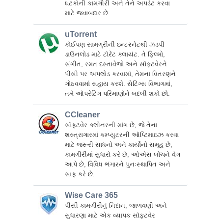
ઘટકોની કામગીરી અને તેને અપડેટ કરવા
માટે જવાબદાર છે.
uTorrent
કોઈપણ સામગ્રીની ઇન્ટરનેટથી ઝડપી
ડાઉનલોડ માટે ટૉરેંટ ક્લાયંટ. તે ફિલ્મો,
સંગીત, રમત દસ્તાવેજો અને સૉફ્ટવેરને
પીસી પર અપલોડ કરવામાં, તેમના વિતરણને
ગોઠવવામાં સહાય કરશે. સેટિંગ્સ વિભાગમાં,
તમે ઑપરેટિંગ પરિમાણોને બદલી શકો છો.
CCleaner
સૉફ્ટવેર ક્લીનરની માંગ છે, જે તેના
શસ્ત્રાગારમાં કમ્પ્યુટરની ઑપ્ટિમાઇઝ કરવા
માટે જરૂરી સાધનો અને કાર્યોનો સમૂહ છે,
કામગીરીમાં સુધારો કરે છે, ઓએસ લોંચને વેગ
આપે છે, વિવિધ ભંગારને પુનઃસ્થાપિત અને
સાફ કરે છે.
Wise Care 365
પીસી કામગીરીનું નિદાન, જાળવણી અને
સુધારણા માટે એક વ્યાપક સૉફ્ટવેર