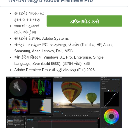
તકનીકી માહિતી Adobe Premiere Pro
સૉફ્ટવેર લાઇસન્સ:
ટ્રાયલ સંસ્કરણ
ડાઉનલોડ કરો
ભાષાઓ: ગુજરાતીં
(gu), અંગ્રેજી
સૉફ્ટવેર ડેવલપર: Adobe Systems
ગેજેટ્સ: કમ્પ્યુટર PC, અલ્ટ્રાબૂક, લેપટોપ (Toshiba, HP, Asus,
Samsung, Acer, Lenovo, Dell, MSI)
ઑપરેટિંગ સિસ્ટમ: Windows 8.1 Pro, Enterprise, Single
Language, Zver (build 9600), (32/64 બીટ), x86
Adobe Premiere Pro નવી પૂર્ણ સંસ્કરણ (Full) 2026