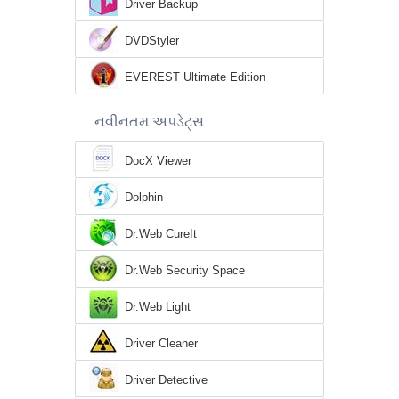
Driver Backup
DVDStyler
EVEREST Ultimate Edition
નવીનતમ અપડેટ્સ
DocX Viewer
Dolphin
Dr.Web CureIt
Dr.Web Security Space
Dr.Web Light
Driver Cleaner
Driver Detective