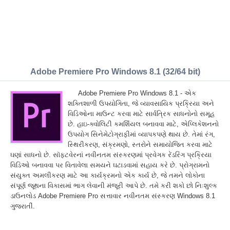
Adobe Premiere Pro Windows 8.1 (32/64 bit)
Adobe Premiere Pro Windows 8.1 - એક
શક્તિશાળી ઉપયોગિતા, જે વ્યાવસાયિક પ્રક્રિયા અને
વિડિઓના માઉન્ટ કરવા માટે સાર્વત્રિક સાધનોનો સમૂહ
છે. હાઇ-ક્વોલિટી કમર્શિયલ બનાવવા માટે, એપ્લિકેશનનો
ઉપયોગ સિનેમેટોગ્રાફીમાં વ્યાપકપણે થાય છે. તેમાં રંગ,
સ્થિરીકરણ, સંક્રમણો, સ્તરોને સમાયોજિત કરવા માટે
ઘણાં સાધનો છે. સૉફ્ટવેરનાં નવીનતમ સંસ્કરણમાં પ્રવેગક રેંડરિંગ પ્રક્રિયા
વિડિઓ બનાવવા પર વિતાવેલા સમયને ઘટાડવામાં સહાય કરે છે. પ્રોગ્રામનો
સંયુક્ત અમલીકરણ માટે આ કાર્યક્રમનો એક કાર્ય છે, જે તમને લોકોના
સંપૂર્ણ જૂથના વિકાસમાં ભાગ લેવાની મંજૂરી આપે છે. તમે કરી શકો છો નિઃશુલ્ક
ડાઉનલોડ Adobe Premiere Pro સત્તાવાર નવીનતમ સંસ્કરણ Windows 8.1
ગુજરાતીં.