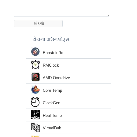
ટોચના ડાઉનલોડ્સ
Boostek-9x
RMClock
AMD Overdrive
Core Temp
ClockGen
Real Temp
VirtualDub