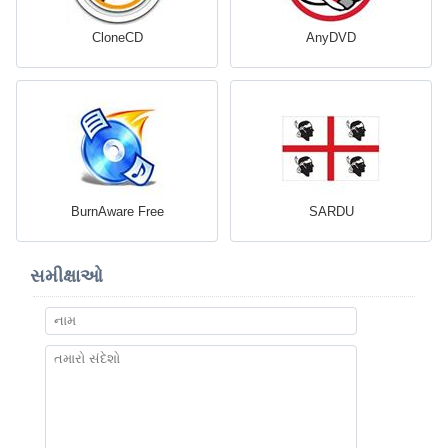
CloneCD
AnyDVD
BurnAware Free
SARDU
સમીક્ષાઓ