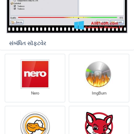
સંબંધિત સૉફ્ટવેર
Nero
ImgBurn