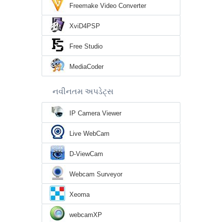
Freemake Video Converter
XviD4PSP
Free Studio
MediaCoder
નવીનતમ અપડેટ્સ
IP Camera Viewer
Live WebCam
D-ViewCam
Webcam Surveyor
Xeoma
webcamXP