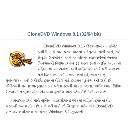
CloneDVD Windows 8.1 (32/64 bit)
CloneDVD Windows 8.1 - ડિસ્ક સામાન્ય ફોર્મેટ
ડીવીડી સાથે કામ કરવા માટેનો પ્રોગ્રામ. તેની સાથે, તમે
મેનૂઝ, ઉપશીર્ષકો અને અતિરિક્ત સામગ્રીઓ અથવા
બિનજરૂરી વિશેષતાઓને દૂર કરવા સાથે વ્યક્તિગત તત્વો
સહિત આ માધ્યમોથી બધી માહિતીની કૉપિ કરી શકો છો.
તમે ડિસ્ક છબીઓ બનાવી શકો છો, સામગ્રીનું
પૂર્વાવલોકન કરી શકો છો, ટ્રાન્સકોડિંગ માટે ટાઇમર પ્રારંભ કરી શકો છો,
મીડિયાની ક્ષમતા અનુસાર પસંદ કરેલા ડેટાની માત્રા બદલો. એપ્લિકેશન વિવિધ
ઉત્પાદકો તરફથી મોટી સંખ્યામાં ડ્રાઈવ અને પ્લેયર્સને ટેકો આપે છે.
વપરાશકર્તાઓ પાસે સૂચિત બંધારણોમાંના એકમાં માહિતી ટ્રાન્સકોડ
કરવાની ક્ષમતા હોય છે. તમે કરી શકો છો નિઃશુલ્ક ડાઉનલોડ CloneDVD
સત્તાવાર નવીનતમ સંસ્કરણ Windows 8.1 ગુજરાતીં.