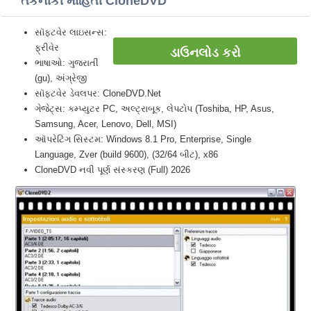
તકનીકી માહિતી CloneDVD
સૉફ્ટવેર લાઇસન્સ:
ફ્રીવેર
ડાઉનલોડ કરો
ભાષાઓ: ગુજરાતીં
(gu), અંગ્રેજી
સૉફ્ટવેર ડેવલપર: CloneDVD.Net
ગેજેટ્સ: કમ્પ્યુટર PC, અલ્ટ્રાબૂક, લેપટોપ (Toshiba, HP, Asus,
Samsung, Acer, Lenovo, Dell, MSI)
ઑપરેટિંગ સિસ્ટમ: Windows 8.1 Pro, Enterprise, Single
Language, Zver (build 9600), (32/64 બીટ), x86
CloneDVD નવી પૂર્ણ સંસ્કરણ (Full) 2026