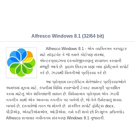
Alfresco Windows 8.1 (32/64 bit)
Alfresco Windows 8.1 - એક વ્યક્તિગત કમ્પ્યુટર
માટે સૉફ્ટવેર કે જે તમને કોઈપણ સંસ્થા,
એન્ટરપ્રાઇઝના દસ્તાવેજીકરણનું સંચાલન કરવાની
મંજૂરી આપે છે. ફાઇલ સિસ્ટમ ઘણા બધા ફોર્મેટ્સને સપોર્ટ
કરે છે, ઝડપથી વિનંતીઓ પ્રક્રિયા કરે છે.
આ પ્રોગ્રામ ઇન્ટરેક્ટિવ મેનેજમેન્ટ પ્રક્રિયાઓને
અમલમાં મૂકવા માટે, કંપનીમાં વિવિધ સ્વરૂપોની ટેક્સ્ટ સામગ્રી પ્રકાશિત
કરવા માટેનું એક શક્તિશાળી સાધન છે. વિધેયાત્મક પ્રોગ્રામ એક ઝડપી
તકનીક સાથે એક અનન્ય તકનીક પર બનેલો છે, જે તેને ઉમેરવાનું શક્ય
બનાવે છે, દસ્તાવેજો તરત જ મોકલે છે. સંકલિત સપોર્ટ ફોર્મેટ્સ docx,
પીડીએફ, એચટીએમએલ, ઓડીએસ. તમે કરી શકો છો નિઃશુલ્ક ડાઉનલોડ
Alfresco સત્તાવાર નવીનતમ સંસ્કરણ Windows 8.1 ગુજરાતીં.