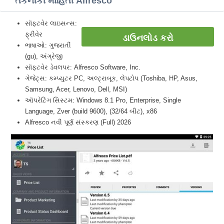
તકનીકી માહિતી Alfresco
સૉફ્ટવેર લાઇસન્સ:
ફ્રીવેર
ડાઉનલોડ કરો
ભાષાઓ: ગુજરાતીં
(gu), અંગ્રેજી
સૉફ્ટવેર ડેવલપર: Alfresco Software, Inc.
ગેજેટ્સ: કમ્પ્યુટર PC, અલ્ટ્રાબૂક, લેપટોપ (Toshiba, HP, Asus,
Samsung, Acer, Lenovo, Dell, MSI)
ઑપરેટિંગ સિસ્ટમ: Windows 8.1 Pro, Enterprise, Single
Language, Zver (build 9600), (32/64 બીટ), x86
Alfresco નવી પૂર્ણ સંસ્કરણ (Full) 2026