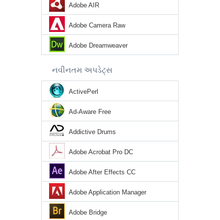
Adobe AIR
Adobe Camera Raw
Adobe Dreamweaver
નવીનતમ અપડેટ્સ
ActivePerl
Ad-Aware Free
Addictive Drums
Adobe Acrobat Pro DC
Adobe After Effects CC
Adobe Application Manager
Adobe Bridge