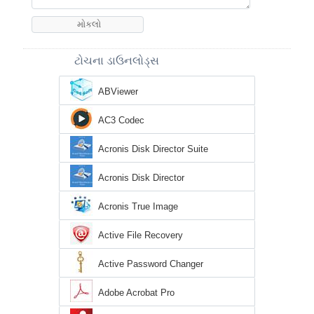
ટોચના ડાઉનલોડ્સ
ABViewer
AC3 Codec
Acronis Disk Director Suite
Acronis Disk Director
Acronis True Image
Active File Recovery
Active Password Changer
Adobe Acrobat Pro