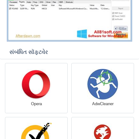
સંબંધિત સૉફ્ટવેર
Opera
AdwCleaner