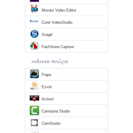
Movavi Video Editor
Corel VideoStudio
Snagit
FastStone Capture
નવીનતમ અપડેટ્સ
Fraps
Ezvid
Action!
Camtasia Studio
CamStudio