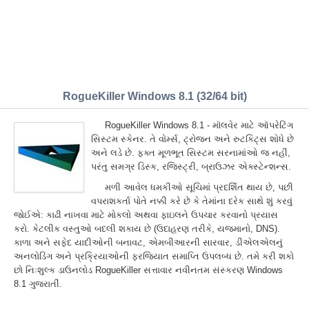
RogueKiller Windows 8.1 (32/64 bit)
RogueKiller Windows 8.1 - મૉલવેર માટે ઑપરેટિંગ
સિસ્ટમ સ્કેનર. તે વોર્મ્સ, ટ્રોજન અને રુટકિટ્સ શોધે છે
અને લડે છે. ફક્ત મૂળભૂત સિસ્ટમ સરનામાંઓ જ નહીં,
પરંતુ સમગ્ર ડિસ્ક, રજિસ્ટ્રી, બ્રાઉઝર એક્સ્ટેન્શન્સ.
મળી આવેલ ધમકીઓ સૂચિમાં પ્રદર્શિત થાય છે, પછી
વપરાશકર્તા પોતે નક્કી કરે છે કે તેમાંના દરેક સાથે શું કરવું
જોઈએ: કાઢી નાખવા માટે મોકલો અથવા ફાઇલને ઉપચાર કરવાનો પ્રયાસ
કરો. કેટલીક વસ્તુઓ બદલી શકાય છે (ઉદાહરણ તરીકે, યજમાનો, DNS).
કાળા અને સફેદ યાદીઓની બનાવટ, એમબીઆરની સારવાર, ડીએલએલનું
અનલોડિંગ અને પ્રક્રિયાઓની ફરજિયાત સમાપ્તિ ઉપલબ્ધ છે. તમે કરી શકો
છો નિઃશુલ્ક ડાઉનલોડ RogueKiller સત્તાવાર નવીનતમ સંસ્કરણ Windows
8.1 ગુજરાતીં.