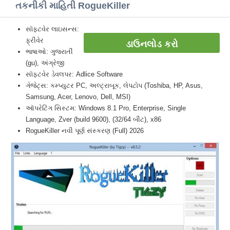
તકનીકી માહિતી RogueKiller
સૉફ્ટવેર લાઇસન્સ:
ફ્રીવેર
ડાઉનલોડ કરો
ભાષાઓ: ગુજરાતીં
(gu), અંગ્રેજી
સૉફ્ટવેર ડેવલપર: Adlice Software
ગેજેટ્સ: કમ્પ્યુટર PC, અલ્ટ્રાબૂક, લેપટોપ (Toshiba, HP, Asus,
Samsung, Acer, Lenovo, Dell, MSI)
ઑપરેટિંગ સિસ્ટમ: Windows 8.1 Pro, Enterprise, Single
Language, Zver (build 9600), (32/64 બીટ), x86
RogueKiller નવી પૂર્ણ સંસ્કરણ (Full) 2026