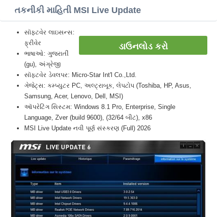
તકનીકી માહિતી MSI Live Update
સૉફ્ટવેર લાઇસન્સ:
ફ્રીવેર
ડાઉનલોડ કરો
ભાષાઓ: ગુજરાતીં
(gu), અંગ્રેજી
સૉફ્ટવેર ડેવલપર: Micro-Star Int'l Co.,Ltd.
ગેજેટ્સ: કમ્પ્યુટર PC, અલ્ટ્રાબૂક, લેપટોપ (Toshiba, HP, Asus,
Samsung, Acer, Lenovo, Dell, MSI)
ઑપરેટિંગ સિસ્ટમ: Windows 8.1 Pro, Enterprise, Single
Language, Zver (build 9600), (32/64 બીટ), x86
MSI Live Update નવી પૂર્ણ સંસ્કરણ (Full) 2026