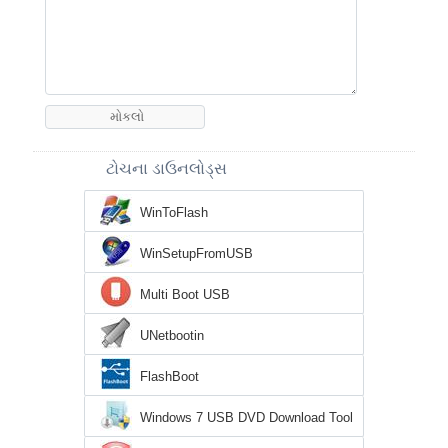
ટોચના ડાઉનલોડ્સ
WinToFlash
WinSetupFromUSB
Multi Boot USB
UNetbootin
FlashBoot
Windows 7 USB DVD Download Tool