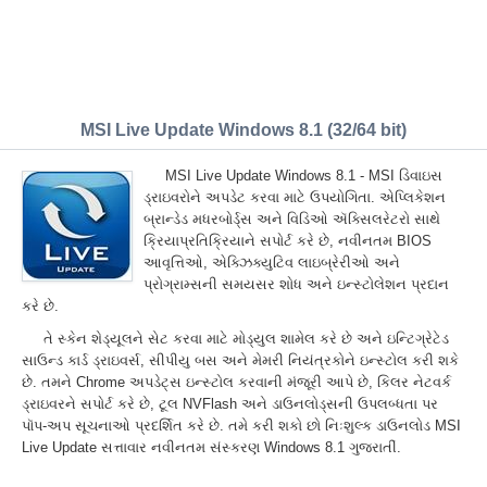
MSI Live Update Windows 8.1 (32/64 bit)
MSI Live Update Windows 8.1 - MSI ડિવાઇસ
ડ્રાઇવરોને અપડેટ કરવા માટે ઉપયોગિતા. એપ્લિકેશન
બ્રાન્ડેડ મધરબોર્ડ્સ અને વિડિઓ ઍક્સિલરેટરો સાથે
ક્રિયાપ્રતિક્રિયાને સપોર્ટ કરે છે, નવીનતમ BIOS
આવૃત્તિઓ, એક્ઝિક્યુટિવ લાઇબ્રેરીઓ અને
પ્રોગ્રામ્સની સમયસર શોધ અને ઇન્સ્ટોલેશન પ્રદાન
કરે છે.
તે સ્કેન શેડ્યૂલને સેટ કરવા માટે મોડ્યુલ શામેલ કરે છે અને ઇન્ટિગ્રેટેડ
સાઉન્ડ કાર્ડ ડ્રાઇવર્સ, સીપીયુ બસ અને મેમરી નિયંત્રકોને ઇન્સ્ટોલ કરી શકે
છે. તમને Chrome અપડેટ્સ ઇન્સ્ટોલ કરવાની મંજૂરી આપે છે, કિલર નેટવર્ક
ડ્રાઇવરને સપોર્ટ કરે છે, ટૂલ NVFlash અને ડાઉનલોડ્સની ઉપલબ્ધતા પર
પૉપ-અપ સૂચનાઓ પ્રદર્શિત કરે છે. તમે કરી શકો છો નિઃશુલ્ક ડાઉનલોડ MSI
Live Update સત્તાવાર નવીનતમ સંસ્કરણ Windows 8.1 ગુજરાતીં.