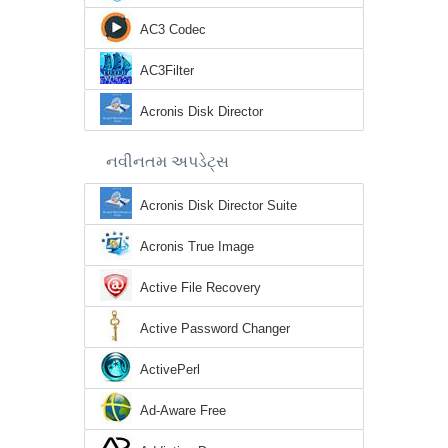
AC3 Codec
AC3Filter
Acronis Disk Director
નવીનતમ અપડેટ્સ
Acronis Disk Director Suite
Acronis True Image
Active File Recovery
Active Password Changer
ActivePerl
Ad-Aware Free