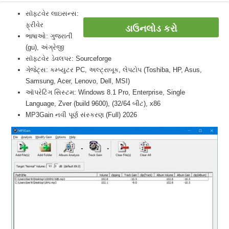
સૉફ્ટવેર લાઇસન્સ:
ફ્રીવેર
ડાઉનલોડ કરો
ભાષાઓ: ગુજરાતીં
(gu), અંગ્રેજી
સૉફ્ટવેર ડેવલપર: Sourceforge
ગેજેટ્સ: કમ્પ્યુટર PC, અલ્ટ્રાબૂક, લેપટોપ (Toshiba, HP, Asus,
Samsung, Acer, Lenovo, Dell, MSI)
ઑપરેટિંગ સિસ્ટમ: Windows 8.1 Pro, Enterprise, Single
Language, Zver (build 9600), (32/64 બીટ), x86
MP3Gain નવી પૂર્ણ સંસ્કરણ (Full) 2026