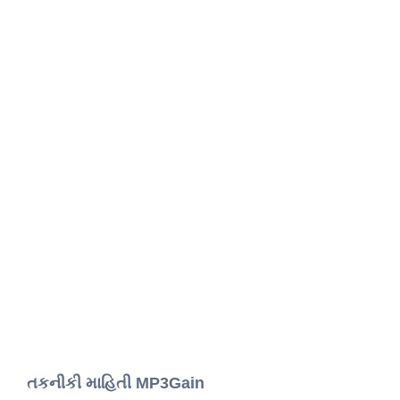
તકનીકી માહિતી MP3Gain