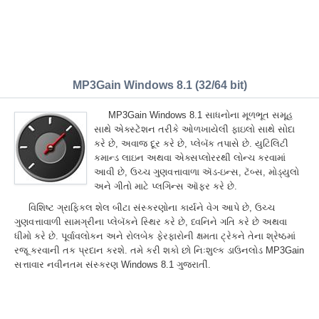
MP3Gain Windows 8.1 (32/64 bit)
MP3Gain Windows 8.1 સાધનોના મૂળભૂત સમૂહ
સાથે એક્સ્ટેંશન તરીકે ઓળખાયેલી ફાઇલો સાથે સોદા
કરે છે, અવાજ દૂર કરે છે, પ્લેબૅક તપાસે છે. યુટિલિટી
કમાન્ડ લાઇન અથવા એક્સપ્લોરરથી લોન્ચ કરવામાં
આવી છે, ઉચ્ચ ગુણવત્તાવાળા ઍડ-ઇન્સ, ટૅબ્સ, મોડ્યુલો
અને ગીતો માટે પ્લગિન્સ ઑફર કરે છે.
વિશિષ્ટ ગ્રાફિકલ શેલ બીટા સંસ્કરણોના કાર્યને વેગ આપે છે, ઉચ્ચ
ગુણવત્તાવાળી સામગ્રીના પ્લેબૅકને સ્થિર કરે છે, ધ્વનિને ગતિ કરે છે અથવા
ધીમો કરે છે. પૂર્વાવલોકન અને રોલબેક ફેરફારોની ક્ષમતા ટ્રેકને તેના શ્રેષ્ઠમાં
રજૂ કરવાની તક પ્રદાન કરશે. તમે કરી શકો છો નિઃશુલ્ક ડાઉનલોડ MP3Gain
સત્તાવાર નવીનતમ સંસ્કરણ Windows 8.1 ગુજરાતીં.