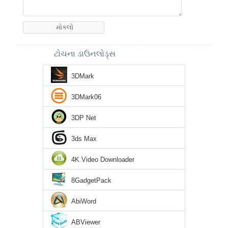
ટોચના ડાઉનલોડ્સ
3DMark
3DMark06
3DP Net
3ds Max
4K Video Downloader
8GadgetPack
AbiWord
ABViewer