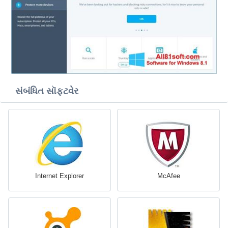
સંબંધિત સૉફ્ટવેર
Internet Explorer
McAfee