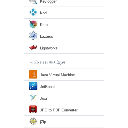
Keylogger
Kodi
Krita
Lazarus
Lightworks
નવીનતમ અપડેટ્સ
Java Virtual Machine
JetBoost
Joxi
JPG to PDF Converter
jZip