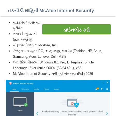
તકનીકી માહિતી McAfee Internet Security
સૉફ્ટવેર લાઇસન્સ:
ફ્રીવેર
ડાઉનલોડ કરો
ભાષાઓ: ગુજરાતીં
(gu), અંગ્રેજી
સૉફ્ટવેર ડેવલપર: McAfee, Inc.
ગેજેટ્સ: કમ્પ્યુટર PC, અલ્ટ્રાબૂક, લેપટોપ (Toshiba, HP, Asus,
Samsung, Acer, Lenovo, Dell, MSI)
ઑપરેટિંગ સિસ્ટમ: Windows 8.1 Pro, Enterprise, Single
Language, Zver (build 9600), (32/64 બીટ), x86
McAfee Internet Security નવી પૂર્ણ સંસ્કરણ (Full) 2026