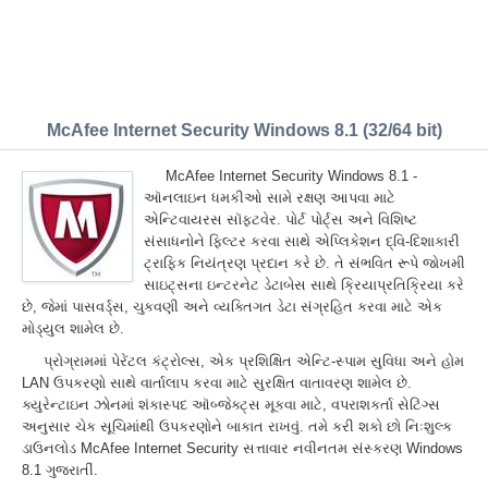
McAfee Internet Security Windows 8.1 (32/64 bit)
McAfee Internet Security Windows 8.1 -
ઑનલાઇન ધમકીઓ સામે રક્ષણ આપવા માટે
એન્ટિવાયરસ સૉફ્ટવેર. પોર્ટ પોર્ટ્સ અને વિશિષ્ટ
સંસાધનોને ફિલ્ટર કરવા સાથે એપ્લિકેશન દ્વિ-દિશાકારી
ટ્રાફિક નિયંત્રણ પ્રદાન કરે છે. તે સંભવિત રૂપે જોખમી
સાઇટ્સના ઇન્ટરનેટ ડેટાબેસ સાથે ક્રિયાપ્રતિક્રિયા કરે
છે, જેમાં પાસવર્ડ્સ, ચુકવણી અને વ્યક્તિગત ડેટા સંગ્રહિત કરવા માટે એક
મોડ્યુલ શામેલ છે.
પ્રોગ્રામમાં પેરેંટલ કંટ્રોલ્સ, એક પ્રશિક્ષિત એન્ટિ-સ્પામ સુવિધા અને હોમ
LAN ઉપકરણો સાથે વાર્તાલાપ કરવા માટે સુરક્ષિત વાતાવરણ શામેલ છે.
ક્યુરેન્ટાઇન ઝોનમાં શંકાસ્પદ ઑબ્જેક્ટ્સ મૂકવા માટે, વપરાશકર્તા સેટિંગ્સ
અનુસાર ચેક સૂચિમાંથી ઉપકરણોને બાકાત રાખવું. તમે કરી શકો છો નિઃશુલ્ક
ડાઉનલોડ McAfee Internet Security સત્તાવાર નવીનતમ સંસ્કરણ Windows
8.1 ગુજરાતીં.