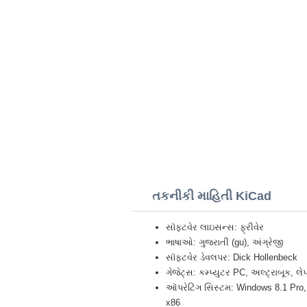
તકનીકી માહિતી KiCad
સૉફ્ટવેર લાઇસન્સ: ફ્રીવેર
ભાષાઓ: ગુજરાતીં (gu), અંગ્રેજી
સૉફ્ટવેર ડેવલપર: Dick Hollenbeck
ગેજેટ્સ: કમ્પ્યુટર PC, અલ્ટ્રાબૂક, 
ઑપરેટિંગ સિસ્ટમ: Windows 8.1 Pro, 
x86