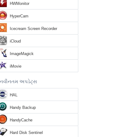
HWMonitor
HyperCam
Icecream Screen Recorder
iCloud
ImageMagick
iMovie
નવીનતમ અપડેટ્સ
HAL
Handy Backup
HandyCache
Hard Disk Sentinel