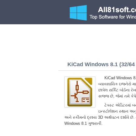
KiCad Windows 8.1 (32/64 
KiCad Windows 8.
વ્યાવસાયિક ઇજનેરો માટ
છાપેલ સર્કિટ બોર્ડના 
સજ્જ છે, જેમાં તમે કે
ટેક્સ્ટ એડિટરમાં બન
ઇન્સ્ટોલેશન સ્થાન અનુસ
અને સ્કીમનો દ્રશ્ય 3D અર્થઘટન દર્શાવે છ
Windows 8.1 ગુજરાતીં.