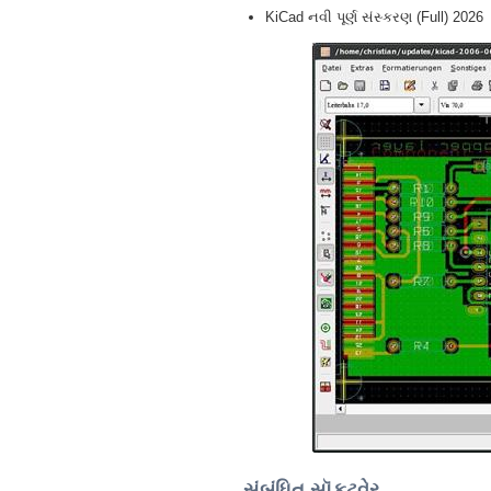
KiCad નવી પૂર્ણ સંસ્કરણ (Full) 2026
સંબંધિત સૉફ્ટવેર