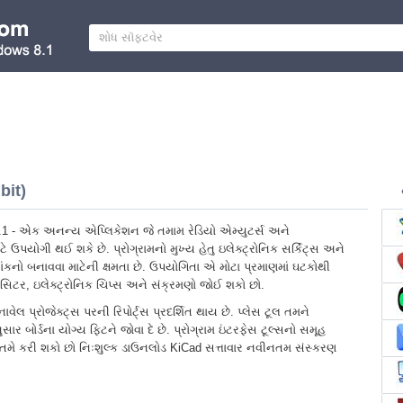
bit)
1 - એક અનન્ય એપ્લિકેશન જે તમામ રેડિયો એમ્યુટર્સ અને
ે ઉપયોગી થઈ શકે છે. પ્રોગ્રામનો મુખ્ય હેતુ ઇલેક્ટ્રોનિક સર્કિટ્સ અને
રેખાંકનો બનાવવા માટેની ક્ષમતા છે. ઉપયોગિતા એ મોટા પ્રમાણમાં ઘટકોથી
પેસિટર, ઇલેક્ટ્રોનિક ચિપ્સ અને સંક્રમણો જોઈ શકો છો.
ાવેલ પ્રોજેક્ટ્સ પરની રિપોર્ટ્સ પ્રદર્શિત થાય છે. પ્લેસ ટૂલ તમને
ાર બોર્ડના યોગ્ય ફિટને જોવા દે છે. પ્રોગ્રામ ઇંટરફેસ ટૂલ્સનો સમૂહ
ે. તમે કરી શકો છો નિઃશુલ્ક ડાઉનલોડ KiCad સત્તાવાર નવીનતમ સંસ્કરણ