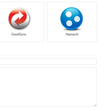
GoodSync
Hamachi