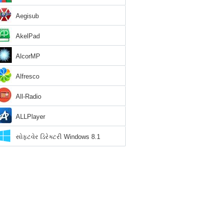
Aegisub
AkelPad
AlcorMP
Alfresco
All-Radio
ALLPlayer
સોફ્ટવેર ડિરેક્ટરી Windows 8.1