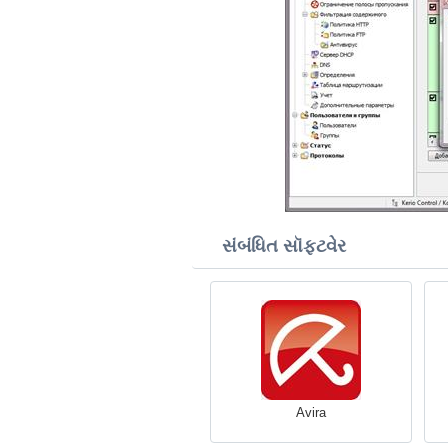
સંબંધિત સૉફ્ટવેર
Avira