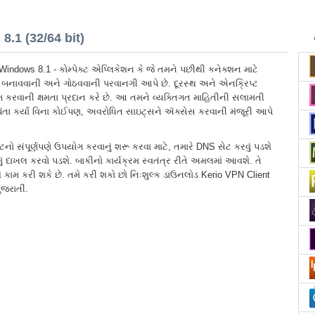
.1 (32/64 bit)
Windows 8.1 - કોમ્પેક્ટ એપ્લિકેશન કે જે તમને પછીથી કનેક્શન માટે
ક બનાવવાની અને ગોઠવવાની પરવાનગી આપે છે. દૂરસ્થ અને એનક્રિપ્ટ
 કરવાની ક્ષમતા પ્રદાન કરે છે. આ તમને વ્યક્તિગત માહિતીની સલામતી
ંતા કર્યા વિના કોઈપણ, અવરોધિત સાઇટ્સને ઍક્સેસ કરવાની મંજૂરી આપે
નો સંપૂર્ણપણે ઉપયોગ કરવાનું શરૂ કરવા માટે, તમારે DNS સેટ કરવું પડશે
ું દાખલ કરવો પડશે. બાકીનો કાર્યક્રમ સ્વતંત્ર રીતે અમલમાં આવશે. તે
ે કામ કરી શકે છે. તમે કરી શકો છો નિઃશુલ્ક ડાઉનલોડ Kerio VPN Client
જરાતીં.