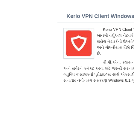
Kerio VPN Client Windows 8
Kerio VPN Client 
ખાનગી વર્ચુઅલ નેટવર્
થયેલ નેટવર્કનો ઉપયોગ
અને ગોપનીયતા વિશે ચિ
છે.
વી.પી.એન. ક્લાયન્ટ
અને સર્વરને કનેક્ટ કરવા માટે જરૂરી સરનામ
બહુવિધ વપરાશકર્તા પ્રોફાઇલ્સ સાથે એકસાથ
સત્તાવાર નવીનતમ સંસ્કરણ Windows 8.1 ગુ