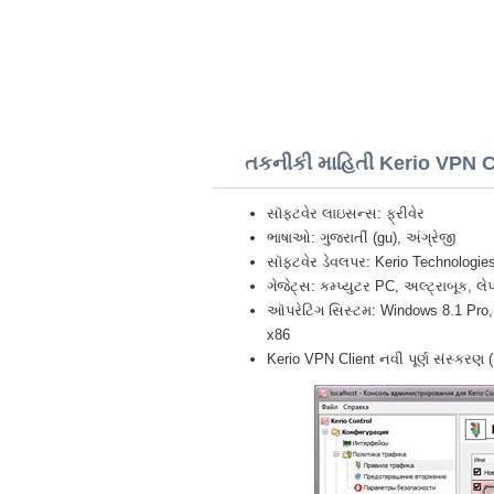
તકનીકી માહિતી Kerio VPN C
સૉફ્ટવેર લાઇસન્સ: ફ્રીવેર
ભાષાઓ: ગુજરાતીં (gu), અંગ્રેજી
સૉફ્ટવેર ડેવલપર: Kerio Technologies
ગેજેટ્સ: કમ્પ્યુટર PC, અલ્ટ્રાબૂક, 
ઑપરેટિંગ સિસ્ટમ: Windows 8.1 Pro, 
x86
Kerio VPN Client નવી પૂર્ણ સંસ્કરણ (