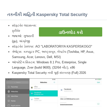
તકનીકી માહિતી Kaspersky Total Security
સૉફ્ટવેર લાઇસન્સ:
ફ્રીવેર
ડાઉનલોડ કરો
ભાષાઓ: ગુજરાતીં
(gu), અંગ્રેજી
સૉફ્ટવેર ડેવલપર: AO "LABORATORIYA KASPERSKOGO"
ગેજેટ્સ: કમ્પ્યુટર PC, અલ્ટ્રાબૂક, લેપટોપ (Toshiba, HP, Asus,
Samsung, Acer, Lenovo, Dell, MSI)
ઑપરેટિંગ સિસ્ટમ: Windows 8.1 Pro, Enterprise, Single
Language, Zver (build 9600), (32/64 બીટ), x86
Kaspersky Total Security નવી પૂર્ણ સંસ્કરણ (Full) 2026