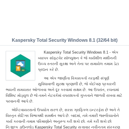
Kaspersky Total Security Windows 8.1 (32/64 bit)
Kaspersky Total Security Windows 8.1 - એક
વ્યાપક સૉફ્ટવેર સૉલ્યુશન કે જે કાર્યશીલ મશીનની
ઉચ્ચ સ્તરની સુરક્ષા અને તેના પર સમાયેલ તમામ ડેટા
પ્રદાન કરે છે.
આ એક જાણીતા વિકાસકર્તા તરફથી સંપૂર્ણ
સુવિધાવાળી સુરક્ષા પ્રણાલી છે, જે કોઈપણ પ્રકારની
ભયની સમયસર ઓળખવા અને દૂર કરવામાં સક્ષમ છે. આ ઉપરાંત, રચનામાં
વિશિષ્ટ મોડ્યુલ છે જે તમને નેટવર્કમાં વપરાશકર્તા ગુપ્તતાને જાળવી રાખવા માટે
પરવાનગી આપે છે.
એન્ટિવાયરસનો ઉપયોગ સરળ છે, સરસ ગ્રાફિકલ ઇન્ટરફેસ છે અને તે
વિસ્તૃત સેટિંગ્સ વિભાગથી સમર્થન આપે છે. બાદમાં, તમે તમારી જરૂરિયાતોને
કાર્ય કરવાની તમામ પરિમાણોને અનુરૂપ કરી શકો છો. તમે કરી શકો છો
નિઃશુલ્ક ડાઉનલોડ Kaspersky Total Security સત્તાવાર નવીનતમ સંસ્કરણ