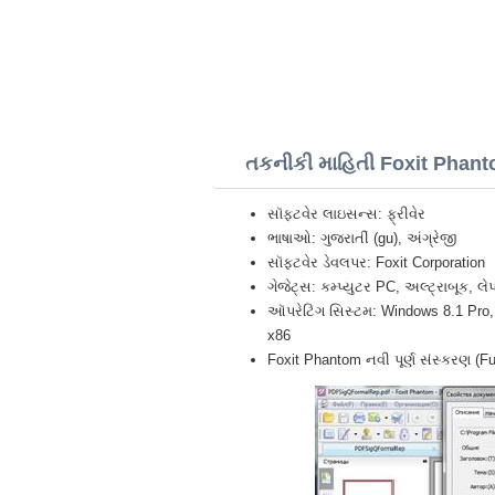
તકનીકી માહિતી Foxit Phan
સૉફ્ટવેર લાઇસન્સ: ફ્રીવેર
ભાષાઓ: ગુજરાતીં (gu), અંગ્રેજી
સૉફ્ટવેર ડેવલપર: Foxit Corporation
ગેજેટ્સ: કમ્પ્યુટર PC, અલ્ટ્રાબૂક, 
ઑપરેટિંગ સિસ્ટમ: Windows 8.1 Pro, 
x86
Foxit Phantom નવી પૂર્ણ સંસ્કરણ (Fu