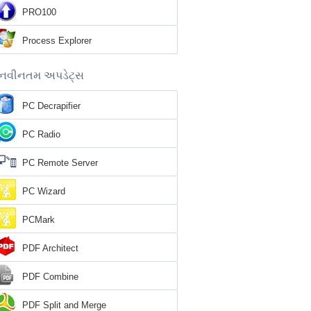
PRO100
Process Explorer
નવીનતમ અપડેટ્સ
PC Decrapifier
PC Radio
PC Remote Server
PC Wizard
PCMark
PDF Architect
PDF Combine
PDF Split and Merge