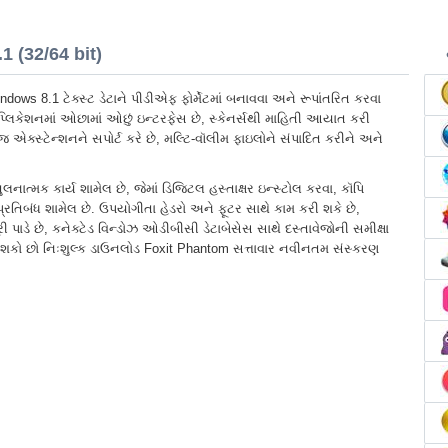
 (32/64 bit)
ows 8.1 ટેક્સ્ટ ડેટાને પીડીએફ ફોર્મેટમાં બનાવવા અને રૂપાંતરિત કરવા
્લિકેશનમાં ઓછામાં ઓછું ઇન્ટરફેસ છે, સ્કેનર્સથી માહિતી આયાત કરી
જ એક્સ્ટેન્શનને સપોર્ટ કરે છે, મલ્ટિ-વૉલીમ ફાઇલોને સંપાદિત કરીને અને
ટ તુલનાત્મક કાર્ય શામેલ છે, જેમાં ડિજિટલ હસ્તાક્ષર ઇન્સ્ટોલ કરવા, કૉપિ
રતિબંધ શામેલ છે. ઉપયોગીતા હેડરો અને ફૂટર સાથે કામ કરી શકે છે,
ડે છે, કનેક્ટેડ વિન્ડોઝ ઓડીબીસી ડેટાબેસેસ સાથે દસ્તાવેજોની સમીક્ષા
ી શકો છો નિઃશુલ્ક ડાઉનલોડ Foxit Phantom સત્તાવાર નવીનતમ સંસ્કરણ