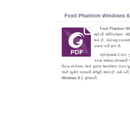
Foxit Phantom Windows 8.1
Foxit Phantom Wind
માટેની એપ્લિકેશન. એપ
શકે છે, કોઈપણ દસ્તાવે
રચના કરી શકે છે.
પ્રોગ્રામમાં ટેક્સ્
કરવા અથવા છાપવાની પ્
ઉચ્ચ સંકોચન અને ફાઇલ જનરેશન ઝડપ પૂરી પા
અને સુમેળ કરવાની મંજૂરી આપે છે. તમે કર
Windows 8.1 ગુજરાતીં.