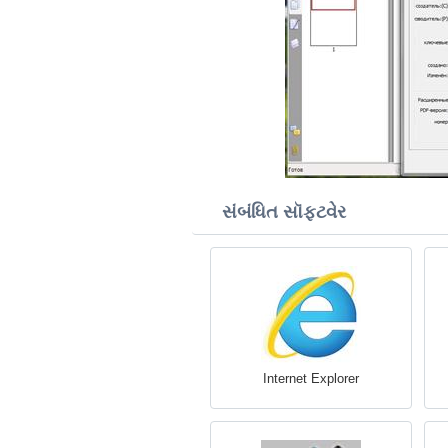
સંબંધિત સૉફ્ટવેર
Internet Explorer