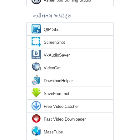
Ashampoo Burning Studio
નવીનતમ અપડેટ્સ
QIP Shot
ScreenShot
VkAudioSaver
VideoGet
DownloadHelper
SaveFrom.net
Free Video Catcher
Fast Video Downloader
MassTube