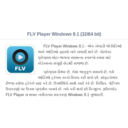
FLV Player Windows 8.1 (32/64 bit)
FLV Player Windows 8.1 - એક ખેલાડી જે વિડિઓ
અને ઑડિઓ ફાઇલો બંને ચલાવી શકે છે. કોમ્પેક્ટ
પ્રોગ્રામ મોટા ભાગના સામાન્ય સ્વરૂપો રમવા માટે
કોડેક્સના સંપૂર્ણ સેટથી સજ્જ છે.
પ્રોગ્રામ સ્થિર છે, તેમાં અનુકૂળ સાધનો છે, તમે
ઑડિઓ ટ્રૅક્સ વચ્ચે સ્વિચ કરી શકો છો. સૉફ્ટવેઅર
છેલ્લા રમેલા ટ્રેકને યાદ કરે છે, ઉપશીર્ષકો સાથે કાર્ય કરે છે. નિશ્ચિત, પોર્ટેબલ
ઉપકરણો પર ઉત્તમ પ્રદર્શન બતાવે છે. તમે કરી શકો છો નિઃશુલ્ક ડાઉનલોડ
FLV Player સત્તાવાર નવીનતમ સંસ્કરણ Windows 8.1 ગુજરાતીં.