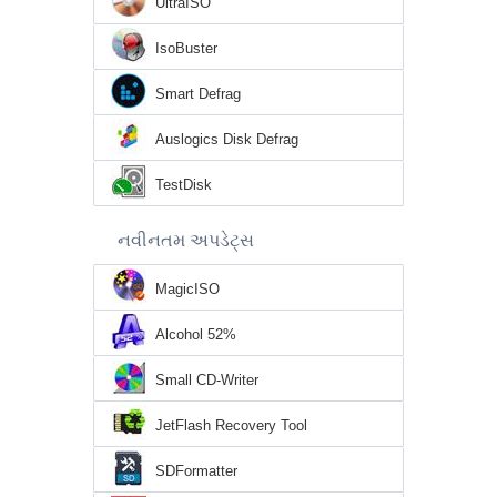
UltraISO
IsoBuster
Smart Defrag
Auslogics Disk Defrag
TestDisk
નવીનતમ અપડેટ્સ
MagicISO
Alcohol 52%
Small CD-Writer
JetFlash Recovery Tool
SDFormatter