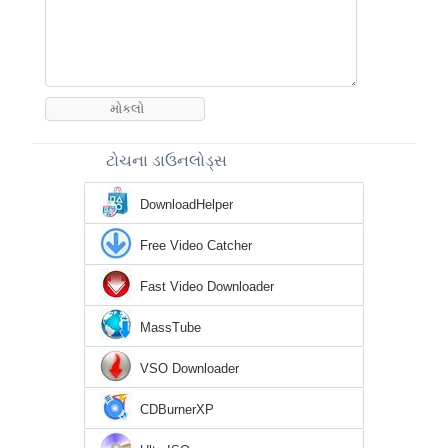
ટોચના ડાઉનલોડ્સ
DownloadHelper
Free Video Catcher
Fast Video Downloader
MassTube
VSO Downloader
CDBurnerXP