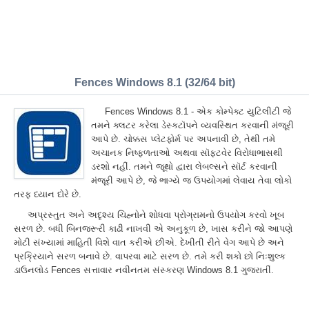
Fences Windows 8.1 (32/64 bit)
Fences Windows 8.1 - એક કોમ્પેક્ટ યુટિલીટી જે
તમને ક્લટર કરેલા ડેસ્કટૉપને વ્યવસ્થિત કરવાની મંજૂરી
આપે છે. ચોક્કસ પ્લેટફોર્મ પર અપનાવી છે, તેથી તમે
અચાનક નિષ્ફળતાઓ અથવા સૉફ્ટવેર વિરોધાભાસથી
ડરશો નહીં. તમને જૂથો દ્વારા લેબલ્સને સૉર્ટ કરવાની
મંજૂરી આપે છે, જે ભાગ્યે જ ઉપયોગમાં લેવાય તેવા લોકો
તરફ ધ્યાન દોરે છે.
અપ્રસ્તુત અને અદૃશ્ય ચિહ્નોને શોધવા પ્રોગ્રામનો ઉપયોગ કરવો ખૂબ
સરળ છે. બધી બિનજરૂરી કાઢી નાખવી એ અનુકૂળ છે, ખાસ કરીને જો આપણે
મોટી સંખ્યામાં માહિતી વિશે વાત કરીએ છીએ. દેખીતી રીતે વેગ આપે છે અને
પ્રક્રિયાને સરળ બનાવે છે. વાપરવા માટે સરળ છે. તમે કરી શકો છો નિઃશુલ્ક
ડાઉનલોડ Fences સત્તાવાર નવીનતમ સંસ્કરણ Windows 8.1 ગુજરાતીં.