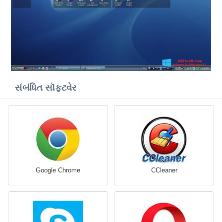
સંબંધિત સૉફ્ટવેર
Google Chrome
CCleaner