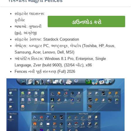
તકનીકી માહિતી Fences
સૉફ્ટવેર લાઇસન્સ:
ફ્રીવેર
ડાઉનલોડ કરો
ભાષાઓ: ગુજરાતીં
(gu), અંગ્રેજી
સૉફ્ટવેર ડેવલપર: Stardock Corporation
ગેજેટ્સ: કમ્પ્યુટર PC, અલ્ટ્રાબૂક, લેપટોપ (Toshiba, HP, Asus,
Samsung, Acer, Lenovo, Dell, MSI)
ઑપરેટિંગ સિસ્ટમ: Windows 8.1 Pro, Enterprise, Single
Language, Zver (build 9600), (32/64 બીટ), x86
Fences નવી પૂર્ણ સંસ્કરણ (Full) 2026