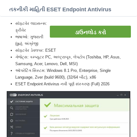
તકનીકી માહિતી ESET Endpoint Antivirus
સૉફ્ટવેર લાઇસન્સ:
ફ્રીવેર
ડાઉનલોડ કરો
ભાષાઓ: ગુજરાતીં
(gu), અંગ્રેજી
સૉફ્ટવેર ડેવલપર: ESET
ગેજેટ્સ: કમ્પ્યુટર PC, અલ્ટ્રાબૂક, લેપટોપ (Toshiba, HP, Asus,
Samsung, Acer, Lenovo, Dell, MSI)
ઑપરેટિંગ સિસ્ટમ: Windows 8.1 Pro, Enterprise, Single
Language, Zver (build 9600), (32/64 બીટ), x86
ESET Endpoint Antivirus નવી પૂર્ણ સંસ્કરણ (Full) 2026