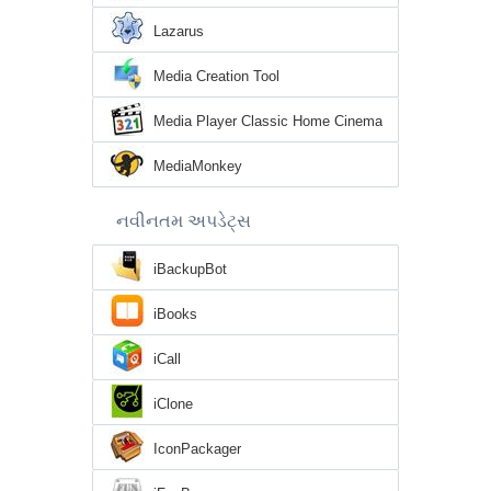
Lazarus
Media Creation Tool
Media Player Classic Home Cinema
MediaMonkey
નવીનતમ અપડેટ્સ
iBackupBot
iBooks
iCall
iClone
IconPackager