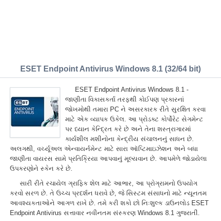
ESET Endpoint Antivirus Windows 8.1 (32/64 bit)
ESET Endpoint Antivirus Windows 8.1 -
જાણીતા વિકાસકર્તા તરફથી કોઈપણ પ્રકારનાં
જોખમોથી તમારા PC ને અસરકારક રીતે સુરક્ષિત કરવા
માટે એક વ્યાપક ઉકેલ. આ પ્રોડક્ટ કોર્પોરેટ સેગમેન્ટ
પર ધ્યાન કેન્દ્રિત કરે છે અને તેના શસ્ત્રાગારમાં
કાર્યશીલ મશીનોના કેન્દ્રીય સંચાલનનું સાધન છે.
અલગથી, વર્ચ્યૂઅલ એન્વાયર્નમેન્ટ માટે સારા ઑપ્ટિમાઇઝેશન અને બધા
જાણીતા વાયરસ સામે પ્રતિક્રિયા આપવાનું મૂલ્યવાન છે. આપમેળે જોડાયેલા
ઉપકરણોને સ્કેન કરે છે.
સારી રીતે રચાયેલ ગ્રાફિક શેલ માટે આભાર, આ પ્રોગ્રામનો ઉપયોગ
કરવો સરળ છે. તે ઉચ્ચ પ્રદર્શન ધરાવે છે, જે સિસ્ટમ સંસાધનો માટે ન્યૂનતમ
આવશ્યકતાઓને આગળ રાખે છે. તમે કરી શકો છો નિઃશુલ્ક ડાઉનલોડ ESET
Endpoint Antivirus સત્તાવાર નવીનતમ સંસ્કરણ Windows 8.1 ગુજરાતીં.