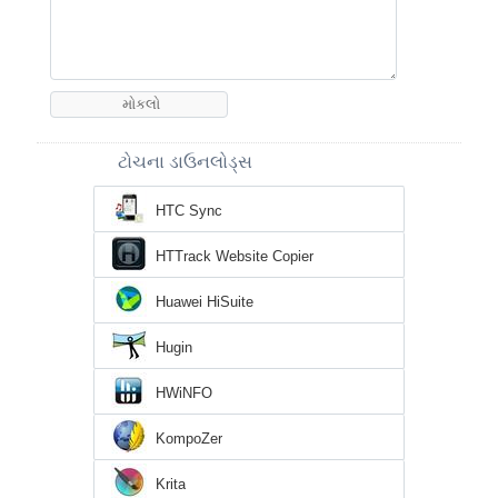
ટોચના ડાઉનલોડ્સ
HTC Sync
HTTrack Website Copier
Huawei HiSuite
Hugin
HWiNFO
KompoZer
Krita