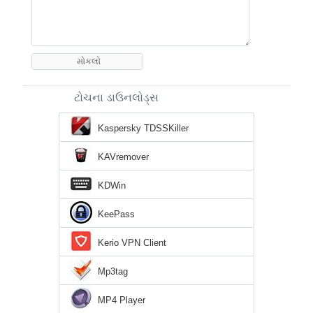
ટોચના ડાઉનલોડ્સ
Kaspersky TDSSKiller
KAVremover
KDWin
KeePass
Kerio VPN Client
Mp3tag
MP4 Player