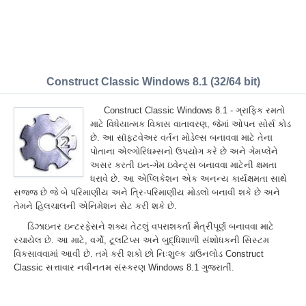
Construct Classic Windows 8.1 (32/64 bit)
Construct Classic Windows 8.1 - ગ્રાફિક રમતો
માટે વિધેયાત્મક વિકાસ વાતાવરણ, જેમાં ઓપન સોર્સ કોડ
છે. આ સૉફ્ટવેઅર વર્તન મોડેલ્સ બનાવવા માટે તેના
પોતાના એલ્ગોરિધમ્સનો ઉપયોગ કરે છે અને ગેમપ્લેને
અસર કરતી ઇન-ગેમ ઇવેન્ટ્સ બનાવવા માટેની ક્ષમતા
ધરાવે છે. આ એપ્લિકેશન એક અનન્ય કાર્યક્ષમતા સાથે
સજ્જ છે જે બે પરિમાણીય અને ત્રિ-પરિમાણીય મોડલો બનાવી શકે છે અને
તેમને હિલચાલની એનિમેશન સેટ કરી શકે છે.
ડિઝાઇનર ઇન્ટરફેસને શક્ય તેટલું વપરાશકર્તા મૈત્રીપૂર્ણ બનાવવા માટે
રચાયેલ છે. આ માટે, વર્ગો, ટૂલટિપ્સ અને બુદ્ધિશાળી સંશોધકની સિસ્ટમ
વિકસાવવામાં આવી છે. તમે કરી શકો છો નિઃશુલ્ક ડાઉનલોડ Construct
Classic સત્તાવાર નવીનતમ સંસ્કરણ Windows 8.1 ગુજરાતીં.