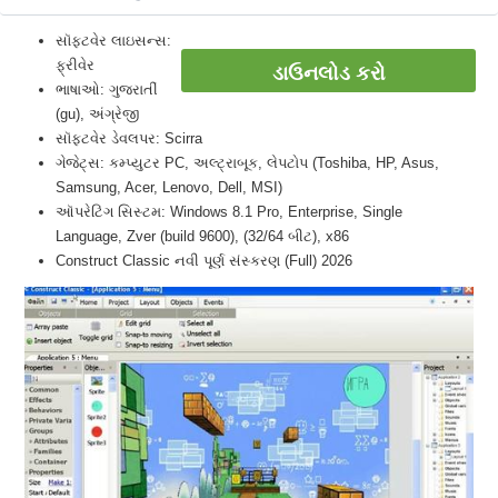
સૉફ્ટવેર લાઇસન્સ:
ફ્રીવેર
ડાઉનલોડ કરો
ભાષાઓ: ગુજરાતીં
(gu), અંગ્રેજી
સૉફ્ટવેર ડેવલપર: Scirra
ગેજેટ્સ: કમ્પ્યુટર PC, અલ્ટ્રાબૂક, લેપટોપ (Toshiba, HP, Asus,
Samsung, Acer, Lenovo, Dell, MSI)
ઑપરેટિંગ સિસ્ટમ: Windows 8.1 Pro, Enterprise, Single
Language, Zver (build 9600), (32/64 બીટ), x86
Construct Classic નવી પૂર્ણ સંસ્કરણ (Full) 2026