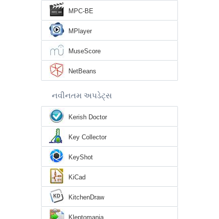
MPC-BE
MPlayer
MuseScore
NetBeans
નવીનતમ અપડેટ્સ
Kerish Doctor
Key Collector
KeyShot
KiCad
KitchenDraw
Kleptomania